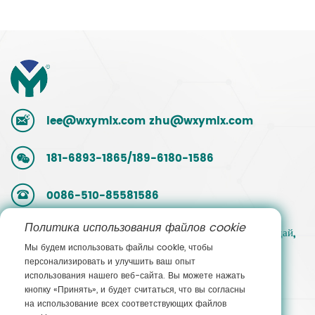
lee@wxymlx.com
zhu@wxymlx.com
181-6893-1865/189-6180-1586
0086-510-85581586
Политика использования файлов cookie
№ 9, Mengcun Road, промышленный парк Худай,
Мы будем использовать файлы cookie, чтобы
район Биньху, Уси, Цзянсу, Китай
персонализировать и улучшить ваш опыт
использования нашего веб-сайта. Вы можете нажать
кнопку «Принять», и будет считаться, что вы согласны
Связаться с отделом
на использование всех соответствующих файлов