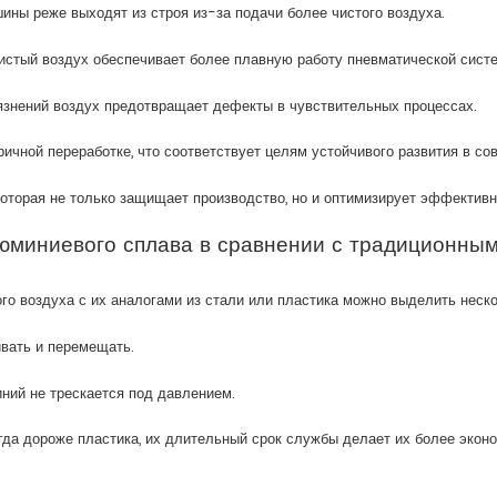
ины реже выходят из строя из-за подачи более чистого воздуха.
чистый воздух обеспечивает более плавную работу пневматической сист
рязнений воздух предотвращает дефекты в чувствительных процессах.
ичной переработке, что соответствует целям устойчивого развития в с
оторая не только защищает производство, но и оптимизирует эффективн
люминиевого сплава в сравнении с традиционн
о воздуха с их аналогами из стали или пластика можно выделить неско
вать и перемещать.
иний не трескается под давлением.
гда дороже пластика, их длительный срок службы делает их более эко