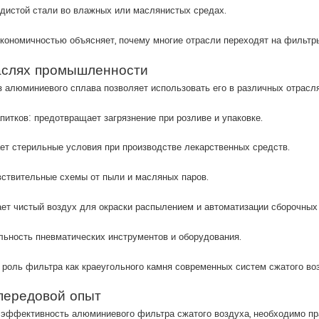
одистой стали во влажных или маслянистых средах.
кономичностью объясняет, почему многие отрасли переходят на фильтр
аслях промышленности
з алюминиевого сплава позволяет использовать его в различных отрасл
итков: предотвращает загрязнение при розливе и упаковке.
ет стерильные условия при производстве лекарственных средств.
ствительные схемы от пыли и масляных паров.
т чистый воздух для окраски распылением и автоматизации сборочных
ьность пневматических инструментов и оборудования.
 роль фильтра как краеугольного камня современных систем сжатого во
передовой опыт
 эффективность алюминиевого фильтра сжатого воздуха, необходимо пр