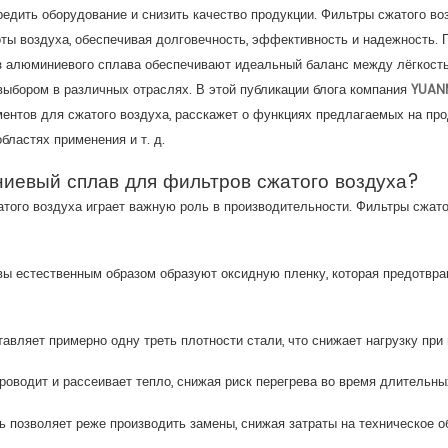
вредить оборудование и снизить качество продукции. Фильтры сжатого в
ы воздуха, обеспечивая долговечность, эффективность и надежность.
з алюминиевого сплава обеспечивают идеальный баланс между лёгкость
выбором в различных отраслях. В этой публикации блога компания
YUAN
нтов для сжатого воздуха, расскажет о функциях предлагаемых на пр
бластях применения и т. д.
иевый сплав для фильтров сжатого воздуха?
того воздуха играет важную роль в производительности. Фильтры сжато
вы естественным образом образуют оксидную пленку, которая предотвра
тавляет примерно одну треть плотности стали, что снижает нагрузку при
оводит и рассеивает тепло, снижая риск перегрева во время длительны
ь позволяет реже производить замены, снижая затраты на техническое о