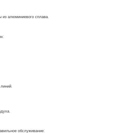
ы из алюминиевого сплава.
ях:
 линий.
здуха.
авильное обслуживание: